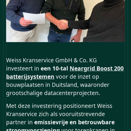
Zero Downtime op Duitse
Bouwplaatsen: Weiss
Kranservice investeert in 10
Neargrid batterijen voor
Weiss Kranservice GmbH & Co. KG
opbouw datacenters
investeert in
een 10-tal
Neargrid Boost 200
Frankfurt
batterijsystemen
voor de inzet op
bouwplaatsen in Duitsland, waaronder
grootschalige datacenterprojecten.
Met deze investering positioneert Weiss
Kranservice zich als vooruitstrevende
partner in
emissievrije en betrouwbare
stroomvoorziening
voor torenkranen in