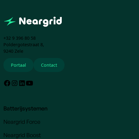
+32 9 396 80 58
Poldergotestraat 8,
9240 Zele
Portaal
Contact
Batterijsystemen
Neargrid Force
Neargrid Boost