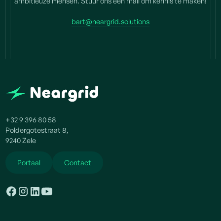
ambitieuze mensen. Stuur ons een mail om kennis te maken!
bart@neargrid.solutions
+32 9 396 80 58
Poldergotestraat 8,
9240 Zele
Portaal
Contact